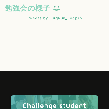
勉強会の様子
Tweets by Hugkun_Kyopro
Challenge student